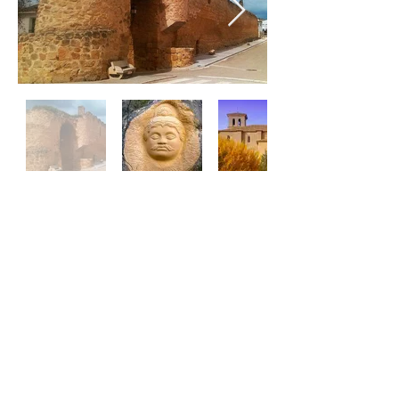
Dirección
Camino de la Veguilla, S/N
16512 Buendía, Cuenca (España)
Contacta con nosotros
info@campingbuendia.es
Tel:
+34 969 14 90 63
Recepción