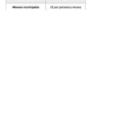
Dirección
Camino de la Veguilla, S/N
16512 Buendía, Cuenca (España)
Contacta con nosotros
info@campingbuendia.es
Tel:
+34 969 14 90 63
Recepción
Horario de recepción (Verano):